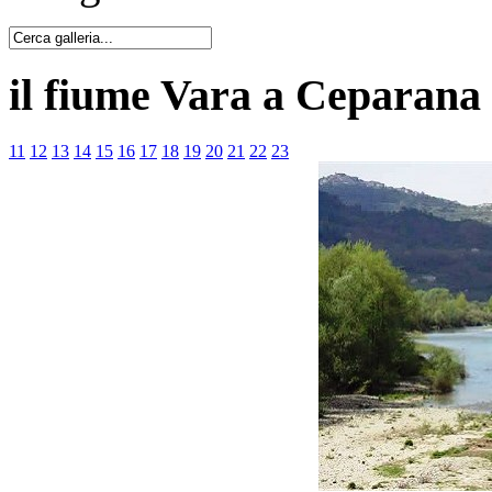
il fiume Vara a Ceparana
11
12
13
14
15
16
17
18
19
20
21
22
23