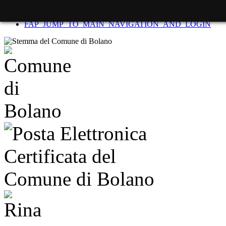
FAP_SKIP_TO_CONTENT
FAP_JUMP_TO_MAIN_NAVIGATION_AND_LOGIN