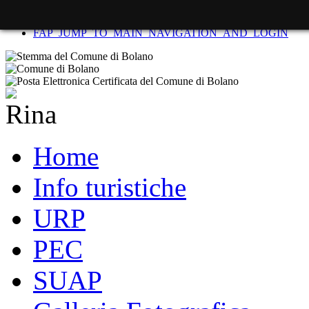
FAP_SKIP_TO_CONTENT
FAP_JUMP_TO_MAIN_NAVIGATION_AND_LOGIN
Home
Info turistiche
URP
PEC
SUAP