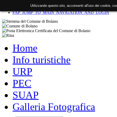
Utilizzando questo sito, acconsenti all'uso dei cookie, c
FAP_SKIP_TO_CONTENT
FAP_JUMP_TO_MAIN_NAVIGATION_AND_LOGIN
Home
Info turistiche
URP
PEC
SUAP
Galleria Fotografica