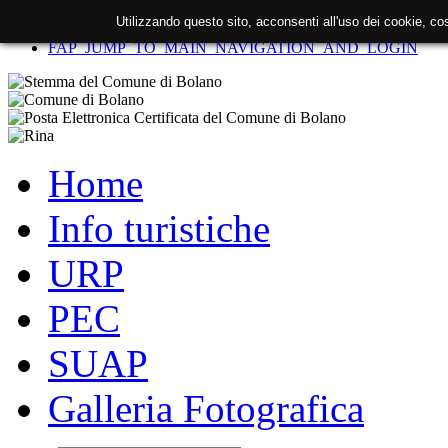
Utilizzando questo sito, acconsenti all'uso dei cookie, c
FAP_SKIP_TO_CONTENT
FAP_JUMP_TO_MAIN_NAVIGATION_AND_LOGIN
Home
Info turistiche
URP
PEC
SUAP
Galleria Fotografica