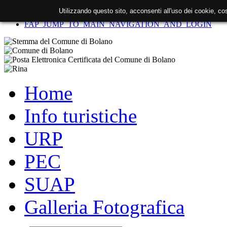
Utilizzando questo sito, acconsenti all'uso dei cookie, c
FAP_SKIP_TO_CONTENT
FAP_JUMP_TO_MAIN_NAVIGATION_AND_LOGIN
Home
Info turistiche
URP
PEC
SUAP
Galleria Fotografica