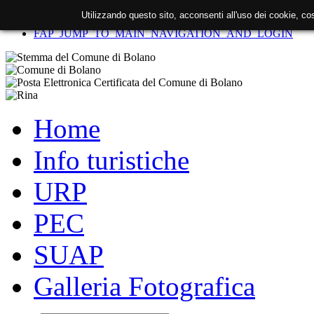
Utilizzando questo sito, acconsenti all'uso dei cookie, c
FAP_SKIP_TO_CONTENT
FAP_JUMP_TO_MAIN_NAVIGATION_AND_LOGIN
Home
Info turistiche
URP
PEC
SUAP
Galleria Fotografica