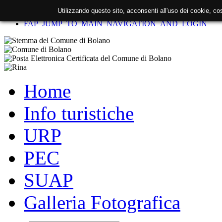
Utilizzando questo sito, acconsenti all'uso dei cookie, c
FAP_SKIP_TO_CONTENT
FAP_JUMP_TO_MAIN_NAVIGATION_AND_LOGIN
Home
Info turistiche
URP
PEC
SUAP
Galleria Fotografica