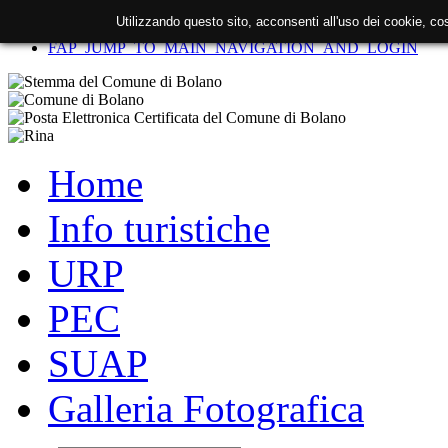
Utilizzando questo sito, acconsenti all'uso dei cookie, c
FAP_SKIP_TO_CONTENT
FAP_JUMP_TO_MAIN_NAVIGATION_AND_LOGIN
Home
Info turistiche
URP
PEC
SUAP
Galleria Fotografica