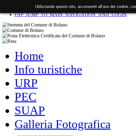
Utilizzando questo sito, acconsenti all'uso dei cookie, c
FAP_SKIP_TO_CONTENT
FAP_JUMP_TO_MAIN_NAVIGATION_AND_LOGIN
Home
Info turistiche
URP
PEC
SUAP
Galleria Fotografica