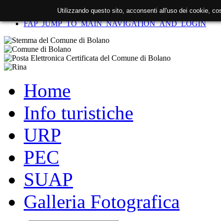
Utilizzando questo sito, acconsenti all'uso dei cookie, c
FAP_SKIP_TO_CONTENT
FAP_JUMP_TO_MAIN_NAVIGATION_AND_LOGIN
Home
Info turistiche
URP
PEC
SUAP
Galleria Fotografica