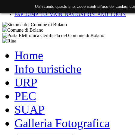
Utilizzando questo sito, acconsenti all'uso dei cookie, c
FAP_SKIP_TO_CONTENT
FAP_JUMP_TO_MAIN_NAVIGATION_AND_LOGIN
Home
Info turistiche
URP
PEC
SUAP
Galleria Fotografica