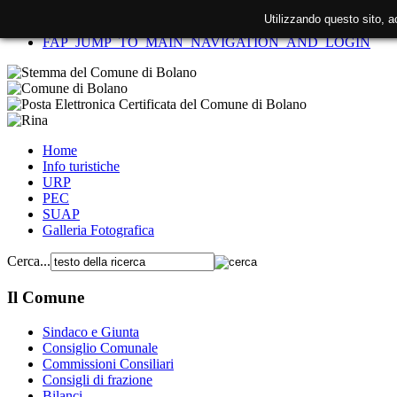
Utilizzando questo sito, 
FAP_SKIP_TO_CONTENT
FAP_JUMP_TO_MAIN_NAVIGATION_AND_LOGIN
Home
Info turistiche
URP
PEC
SUAP
Galleria Fotografica
Cerca...
Il Comune
Sindaco e Giunta
Consiglio Comunale
Commissioni Consiliari
Consigli di frazione
Bilanci