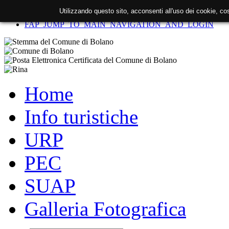
Utilizzando questo sito, acconsenti all'uso dei cookie, c
FAP_SKIP_TO_CONTENT
FAP_JUMP_TO_MAIN_NAVIGATION_AND_LOGIN
Home
Info turistiche
URP
PEC
SUAP
Galleria Fotografica