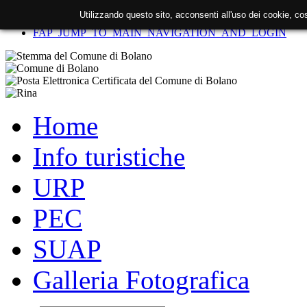
Utilizzando questo sito, acconsenti all'uso dei cookie, c
FAP_SKIP_TO_CONTENT
FAP_JUMP_TO_MAIN_NAVIGATION_AND_LOGIN
Home
Info turistiche
URP
PEC
SUAP
Galleria Fotografica