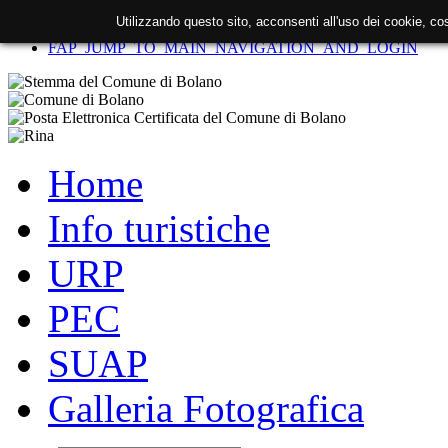
Utilizzando questo sito, acconsenti all'uso dei cookie, c
FAP_SKIP_TO_CONTENT
FAP_JUMP_TO_MAIN_NAVIGATION_AND_LOGIN
Home
Info turistiche
URP
PEC
SUAP
Galleria Fotografica