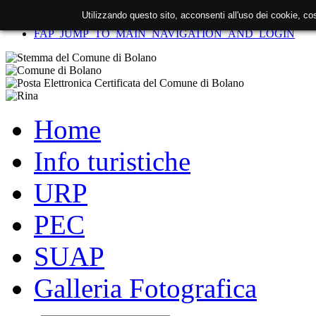
Utilizzando questo sito, acconsenti all'uso dei cookie, c
FAP_SKIP_TO_CONTENT
FAP_JUMP_TO_MAIN_NAVIGATION_AND_LOGIN
Home
Info turistiche
URP
PEC
SUAP
Galleria Fotografica