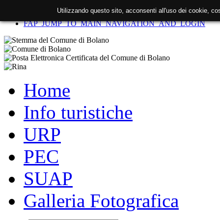
Utilizzando questo sito, acconsenti all'uso dei cookie, c
FAP_SKIP_TO_CONTENT
FAP_JUMP_TO_MAIN_NAVIGATION_AND_LOGIN
Home
Info turistiche
URP
PEC
SUAP
Galleria Fotografica