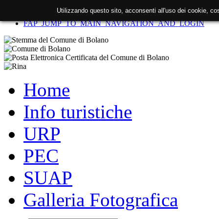
Utilizzando questo sito, acconsenti all'uso dei cookie, c
FAP_SKIP_TO_CONTENT
FAP_JUMP_TO_MAIN_NAVIGATION_AND_LOGIN
Home
Info turistiche
URP
PEC
SUAP
Galleria Fotografica