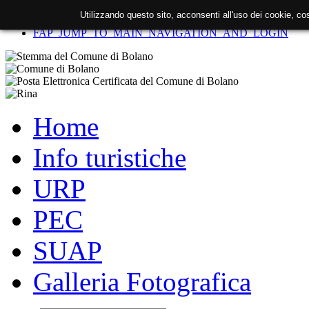
Utilizzando questo sito, acconsenti all'uso dei cookie, c
FAP_SKIP_TO_CONTENT
FAP_JUMP_TO_MAIN_NAVIGATION_AND_LOGIN
Home
Info turistiche
URP
PEC
SUAP
Galleria Fotografica