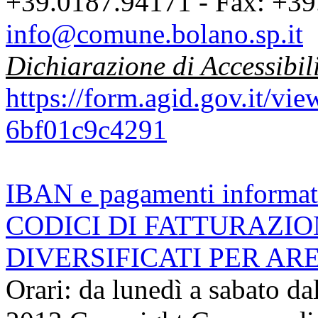
+39.0187.94171 - Fax: +39
info@comune.bolano.sp.it
Dichiarazione di Accessibil
https://form.agid.gov.it/v
6bf01c9c4291
IBAN e pagamenti informat
CODICI DI FATTURAZI
DIVERSIFICATI PER AR
Orari: da lunedì a sabato da