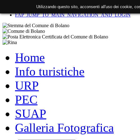
Utilizzando questo sito, acconsenti all'uso dei cookie, c
FAP_SKIP_TO_CONTENT
FAP_JUMP_TO_MAIN_NAVIGATION_AND_LOGIN
Home
Info turistiche
URP
PEC
SUAP
Galleria Fotografica