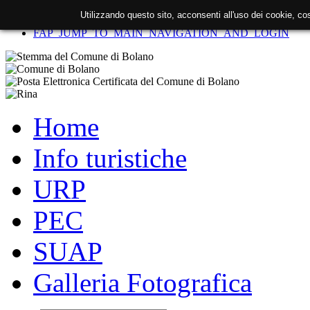
Utilizzando questo sito, acconsenti all'uso dei cookie, c
FAP_SKIP_TO_CONTENT
FAP_JUMP_TO_MAIN_NAVIGATION_AND_LOGIN
Home
Info turistiche
URP
PEC
SUAP
Galleria Fotografica