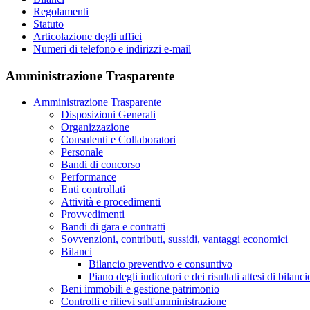
Regolamenti
Statuto
Articolazione degli uffici
Numeri di telefono e indirizzi e-mail
Amministrazione Trasparente
Amministrazione Trasparente
Disposizioni Generali
Organizzazione
Consulenti e Collaboratori
Personale
Bandi di concorso
Performance
Enti controllati
Attività e procedimenti
Provvedimenti
Bandi di gara e contratti
Sovvenzioni, contributi, sussidi, vantaggi economici
Bilanci
Bilancio preventivo e consuntivo
Piano degli indicatori e dei risultati attesi di bilanci
Beni immobili e gestione patrimonio
Controlli e rilievi sull'amministrazione