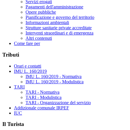
Servizi erogati
Pagamenti dell'amministrazione
Opere pubbliche
Pianificazione e governo del territorio
Informazioni ambientali
Strutture sanitarie private accreditate
Interventi straordinari e di emergenza
Altri contenuti
Come fare per
Tributi
Orari e contatti
IMU L. 160/2019
IMU L. 160/2019 - Normativa
IMU L. 160/2019 - Modulistica
TARI
TARI - Normativa
TARI - Modulistica
TARI - Organizzazione del servizio
Addizionale comunale IRPEF
IUC
Il Turista