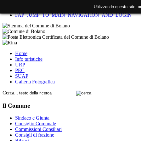
Utilizzando questo sito, 
FAP_SKIP_TO_CONTENT
FAP_JUMP_TO_MAIN_NAVIGATION_AND_LOGIN
Home
Info turistiche
URP
PEC
SUAP
Galleria Fotografica
Cerca...
Il Comune
Sindaco e Giunta
Consiglio Comunale
Commissioni Consiliari
Consigli di frazione
Bilanci