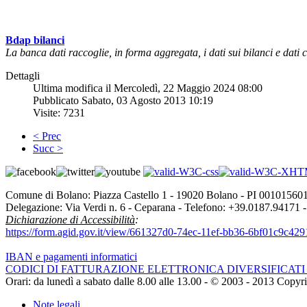
Bdap bilanci
La banca dati raccoglie, in forma aggregata, i dati sui bilanci e dati co
Dettagli
Ultima modifica il Mercoledì, 22 Maggio 2024 08:00
Pubblicato Sabato, 03 Agosto 2013 10:19
Visite: 7231
< Prec
Succ >
Comune di Bolano: Piazza Castello 1 - 19020 Bolano - PI 00101560
Delegazione: Via Verdi n. 6 - Ceparana - Telefono: +39.0187.94171 
Dichiarazione di Accessibilità
:
https://form.agid.gov.it/view/661327d0-74ec-11ef-bb36-6bf01c9c429
IBAN e pagamenti informatici
CODICI DI FATTURAZIONE ELETTRONICA DIVERSIFICAT
Orari: da lunedì a sabato dalle 8.00 alle 13.00 - © 2003 - 2013 Cop
Note legali