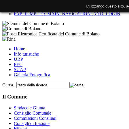
Utilizzando questo sito, 
FAP_SKIP_TO_CONTENT
FAP_JUMP_TO_MAIN_NAVIGATION_AND_LOGIN
Home
Info turistiche
URP
PEC
SUAP
Galleria Fotografica
Cerca...
Il Comune
Sindaco e Giunta
Consiglio Comunale
Commissioni Consiliari
Consigli di frazione
Bilanci