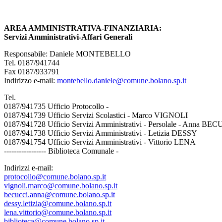
AREA AMMINISTRATIVA-FINANZIARIA:
Servizi Amministrativi-Affari Generali
Responsabile: Daniele MONTEBELLO
Tel. 0187/941744
Fax 0187/933791
Indirizzo e-mail:
montebello.daniele@comune.bolano.sp.it
Tel.
0187/941735 Ufficio Protocollo -
0187/941739 Ufficio Servizi Scolastici - Marco VIGNOLI
0187/941728 Ufficio Servizi Amministrativi - Persolale - Anna BE
0187/941738 Ufficio Servizi Amministrativi - Letizia DESSY
0187/941754 Ufficio Servizi Amministrativi - Vittorio LENA
----------------- Biblioteca Comunale -
Indirizzi e-mail:
protocollo@comune.bolano.sp.it
vignoli.marco@comune.bolano.sp.it
becucci.anna@comune.bolano.sp.it
dessy.letizia@comune.bolano.sp.it
lena.vittorio@comune.bolano.sp.it
biblioteca@comune.bolano.sp.it