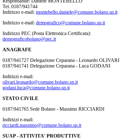
Responsabile: Daniele MONTEBELLO
Tel. 0187/941744
Indirizzo e-mail:
montebello.daniele@comune.bolano.sp.it
Indirizzo e-mail:
demografico@comune.bolano.sp.it
Indirizzo PEC (Posta Elettronica Certificata):
demograficobolano@pec.it
ANAGRAFE
0187/941727 Delegazione Ceparana - Leonardo OLIVARI
0187/941741 Delegazione Ceparana - Luca GODANI
Indirizzi e-mail:
olivari.leonardo@comune.bolano.sp.it
godani.luca@comune.bolano.sp.it
STATO CIVILE
0187/941765 Sede Bolano - Massimo RICCIARDI
Indirizzi e-mail:
ricciardi.massimo@comune.bolano.sp.it
SUAP - ATTIVITA' PRODUTTIVE