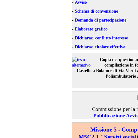
-
Avviso
-
Schema di convenzione
-
Domanda di partecipazione
-
Elaborato grafico
-
Dichiaraz. conflitto interesse
-
Dichiaraz. titolare effettivo
Copia del questionar
compilazione in f
Castello a Bolano e di Via Verdi 
Poliambulatorio 
Commissione per la 
Pubblicazione Avvi
Missione 5 - Comp
M5C2.1 "Servizi sociali,