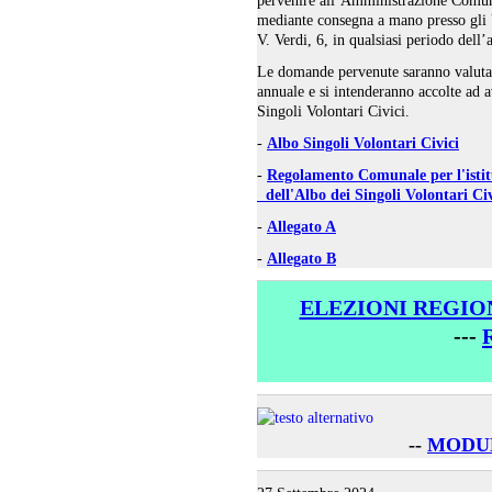
mediante consegna a mano presso gli 
V. Verdi, 6, in qualsiasi periodo dell’
Le domande pervenute saranno valutat
annuale e si intenderanno accolte ad 
Singoli Volontari Civici.
-
Albo Singoli Volontari Civici
-
Regolamento Comunale per l'istit
dell'Albo dei Singoli Volontari Civ
-
Allegato A
-
Allegato B
ELEZIONI REGION
---
--
MODUL