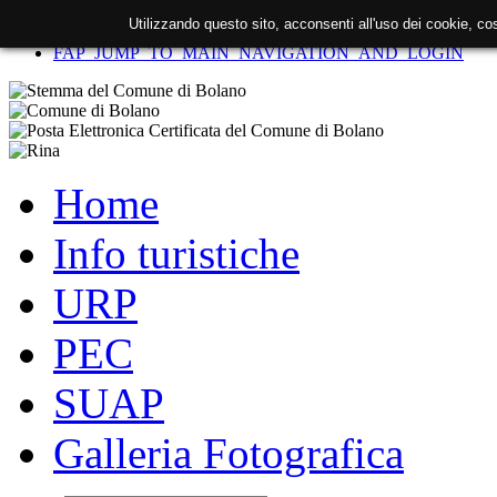
Utilizzando questo sito, acconsenti all'uso dei cookie, c
FAP_SKIP_TO_CONTENT
FAP_JUMP_TO_MAIN_NAVIGATION_AND_LOGIN
Home
Info turistiche
URP
PEC
SUAP
Galleria Fotografica